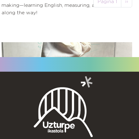
Sigui
Página 1
››
making—learning English, measuring, and having fun
along the way!
HH