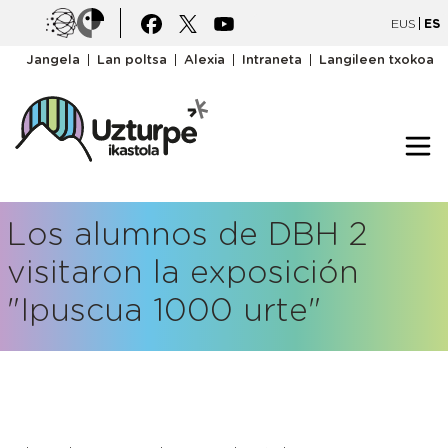
Pasar al contenido principal
Irudia
Irudia
EUS
ES
goiburukomenua
Jangela
Lan poltsa
Alexia
Intraneta
Langileen txokoa
Los alumnos de DBH 2
visitaron la exposición
"Ipuscua 1000 urte"