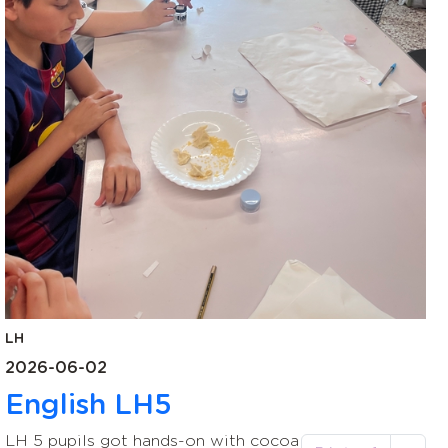
LH
2026-06-02
English LH5
LH 5 pupils got hands-on with cocoa lip balm
Paginación