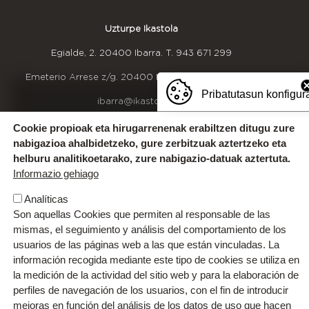
2026-06-01
Uzturpe Ikastola
Visita de Jokin Artola el
Egialde, 2. 20400 Ibarra. T.
943 671 299
apicultor, en Educación
Emeterio Arrese z/g. 20400 Ibarra. T.
943 536 609
Infantil
Pribatutasun konfigur
ibarra@ikastola.eus
Esta semana, el alumnado de Educación Infantil ha
recibido la visita del apicultor Jokin Artola, quien les
Cookie propioak eta hirugarrenenak erabiltzen ditugu zure
OINEKO INFORMAZIOA
Bizikidetza taldearekin harremanetan jarri
ha acercado al fascinante mundo de las abejas.
nabigazioa ahalbidetzeko, gure zerbitzuak aztertzeko eta
(bizikidetza@uzturpe.eus)
helburu analitikoetarako, zure nabigazio-datuak aztertuta.
Kexak eta iradokizunak
Informazio gehiago
Idazkaritzako ordutegia
Gurekin lan egin
Analíticas
Son aquellas Cookies que permiten al responsable de las
mismas, el seguimiento y análisis del comportamiento de los
usuarios de las páginas web a las que están vinculadas. La
información recogida mediante este tipo de cookies se utiliza en
la medición de la actividad del sitio web y para la elaboración de
perfiles de navegación de los usuarios, con el fin de introducir
mejoras en función del análisis de los datos de uso que hacen