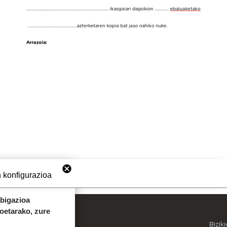
 konfigurazioa
abigazioa
koetarako, zure
OINEKO INFORMAZIOA
Bizik