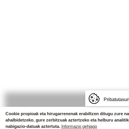
Pribatutasun
Cookie propioak eta hirugarrenenak erabiltzen ditugu zure n
ahalbidetzeko, gure zerbitzuak aztertzeko eta helburu analiti
Uzturpe Ikastola
nabigazio-datuak aztertuta.
Informazio gehiago