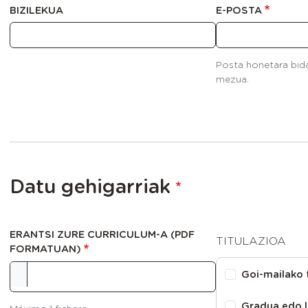
BIZILEKUA
E-POSTA
Posta honetara bid
mezua.
Datu gehigarriak
ERANTSI ZURE CURRICULUM-A (PDF
TITULAZIOA
FORMATUAN)
Goi-mailako 
Gradua edo l