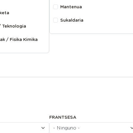
Mantenua
keta
Sukaldaria
 Teknologia
ak / Fisika Kimika
FRANTSESA