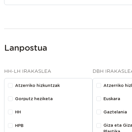
Lanpostua
HH-LH IRAKASLEA
DBH IRAKASLE
Atzerriko hizkuntzak
Atzerriko hi
Gorputz heziketa
Euskara
HH
Gaztelania
Giza eta Giza
HPB
Plastika