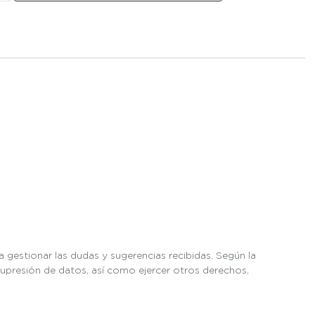
 gestionar las dudas y sugerencias recibidas. Según la
 supresión de datos, así como ejercer otros derechos,