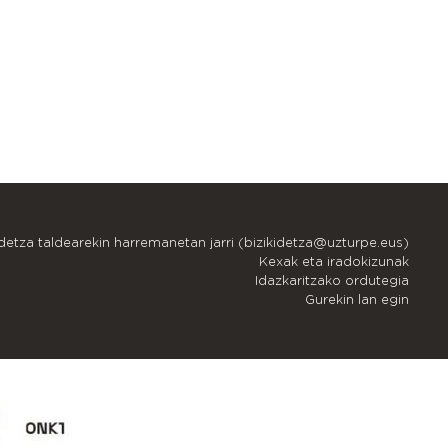
idetza taldearekin harremanetan jarri (bizikidetza@uzturpe.eus)
Kexak eta iradokizunak
Idazkaritzako ordutegia
Gurekin lan egin