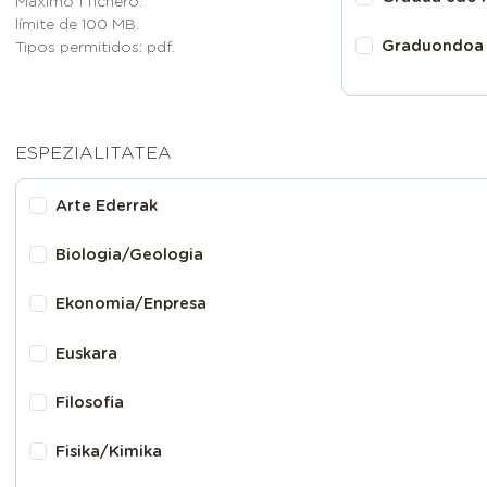
Máximo 1 fichero.
límite de 100 MB.
Graduondoa
Tipos permitidos: pdf.
ESPEZIALITATEA
Arte Ederrak
Biologia/Geologia
Ekonomia/Enpresa
Euskara
Filosofia
Fisika/Kimika