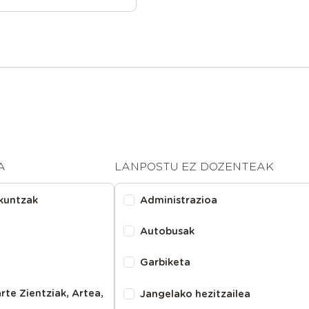
A
LANPOSTU EZ DOZENTEAK
zkuntzak
Administrazioa
Autobusak
Garbiketa
rte Zientziak, Artea,
Jangelako hezitzailea