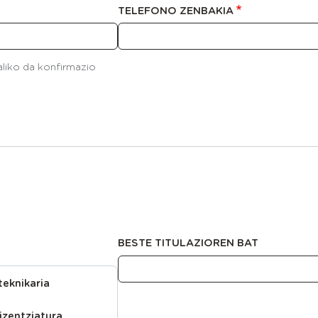
TELEFONO ZENBAKIA
aliko da konfirmazio
BESTE TITULAZIOREN BAT
teknikaria
izentziatura