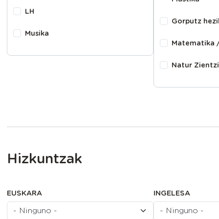
LH
Gorputz hezi
Musika
Matematika /
Natur Zientzi
Hizkuntzak
EUSKARA
INGELESA