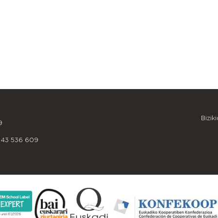
OINEKO INFORMAZIOA
Bizik
9
943 536 609