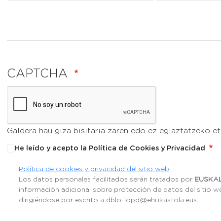
CAPTCHA
Galdera hau giza bisitaria zaren edo ez egiaztatzeko e
He leído y acepto la Política de Cookies y Privacidad
Política de cookies y privacidad del sitio web
Los datos personales facilitados serán tratados por
EUSKAL
información adicional sobre protección de datos del sitio we
dirigiéndose por escrito a dblo-lopd@ehi.ikastola.eus.