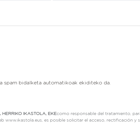
ta spam bidalketa automatikoak ekiditeko da.
 HERRIKO IKASTOLA, EKE
como responsable del tratamiento, para
b www.ikastola.eus, es posible solicitar el acceso, rectificación y