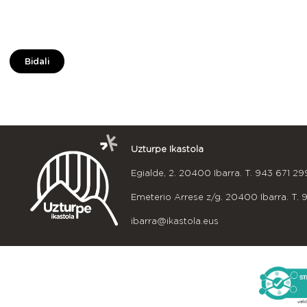
Bidali
Uzturpe Ikastola
Egialde, 2. 20400 Ibarra. T.
943 671 29
Emeterio Arrese z/g. 20400 Ibarra. T.
ibarra@ikastola.eus