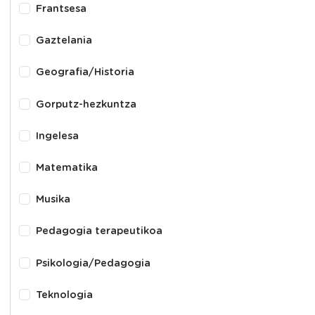
Frantsesa
Gaztelania
Geografia/Historia
Gorputz-hezkuntza
Ingelesa
Matematika
Musika
Pedagogia terapeutikoa
Psikologia/Pedagogia
Teknologia