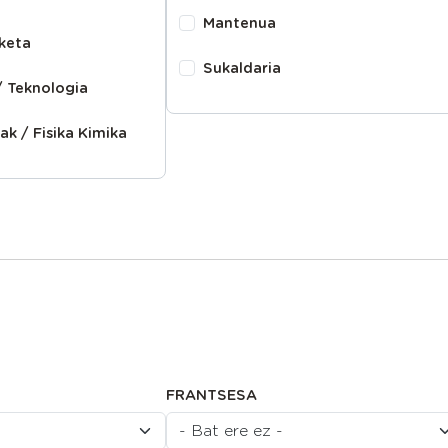
Mantenua
keta
Sukaldaria
 Teknologia
ak / Fisika Kimika
FRANTSESA