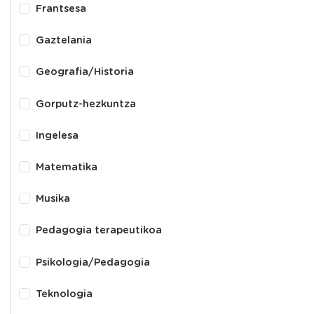
Frantsesa
Gaztelania
Geografia/Historia
Gorputz-hezkuntza
Ingelesa
Matematika
Musika
Pedagogia terapeutikoa
Psikologia/Pedagogia
Teknologia