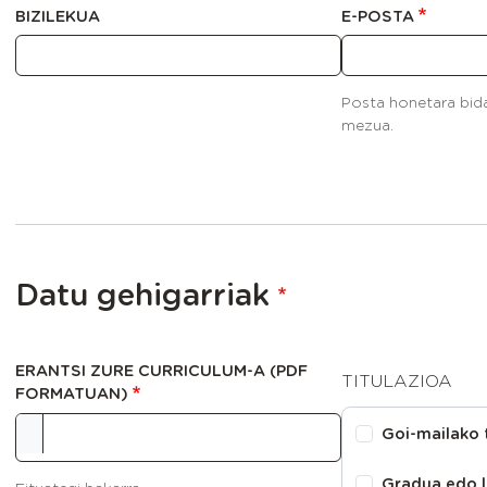
BIZILEKUA
E-POSTA
Posta honetara bid
mezua.
Datu gehigarriak
ERANTSI ZURE CURRICULUM-A (PDF
TITULAZIOA
FORMATUAN)
Goi-mailako 
Gradua edo l