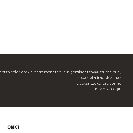
idetza taldearekin harremanetan jarri (bizikidetza@uzturpe.eus)
Kexak eta iradokizunak
Idazkaritzako ordutegia
Gurekin lan egin