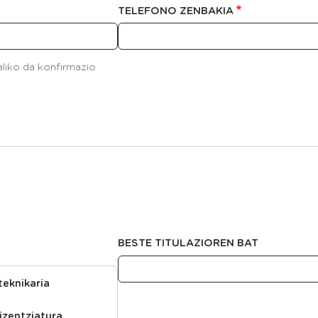
TELEFONO ZENBAKIA
aliko da konfirmazio
BESTE TITULAZIOREN BAT
teknikaria
izentziatura