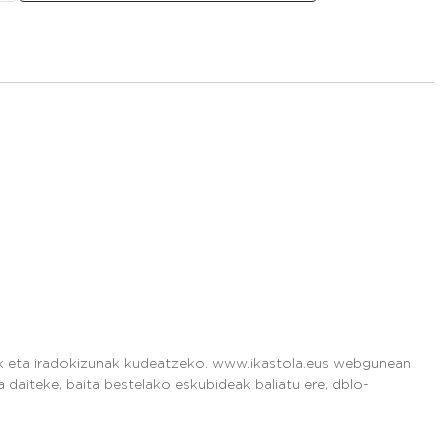
ak eta iradokizunak kudeatzeko. www.ikastola.eus webgunean
daiteke, baita bestelako eskubideak baliatu ere, dblo-