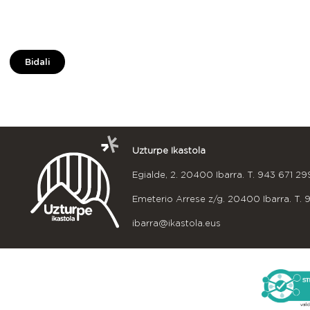
Bidali
Uzturpe Ikastola
Egialde, 2. 20400 Ibarra. T.
943 671 29
Emeterio Arrese z/g. 20400 Ibarra. T.
ibarra@ikastola.eus