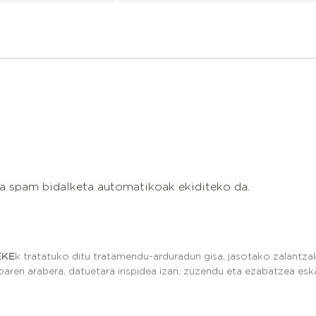
ta spam bidalketa automatikoak ekiditeko da.
EKE
k tratatuko ditu tratamendu-arduradun gisa, jasotako zalantz
ren arabera, datuetara irispidea izan, zuzendu eta ezabatzea eska 