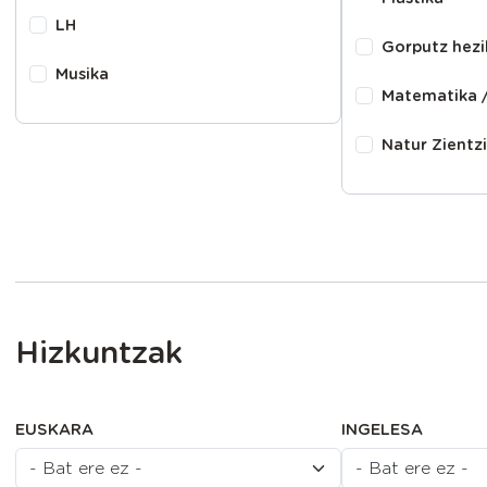
LH
Gorputz hezi
Musika
Matematika /
Natur Zientzi
Hizkuntzak
EUSKARA
INGELESA