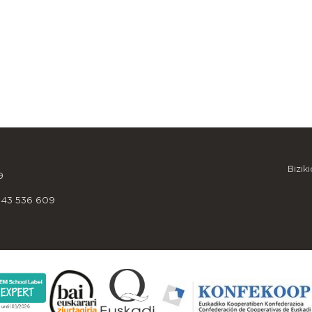
OINEKO INFORMAZIOA
Bizik
9
943 536 609