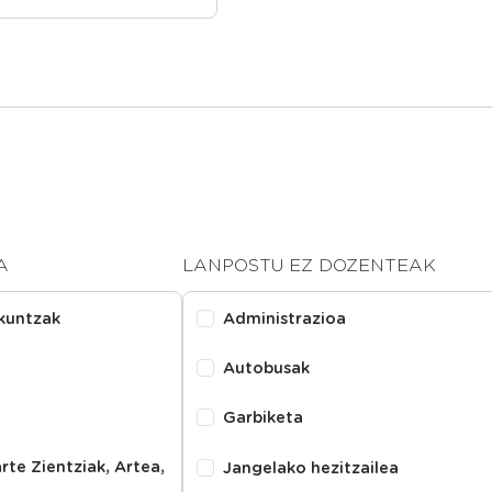
A
LANPOSTU EZ DOZENTEAK
zkuntzak
Administrazioa
Autobusak
Garbiketa
rte Zientziak, Artea,
Jangelako hezitzailea