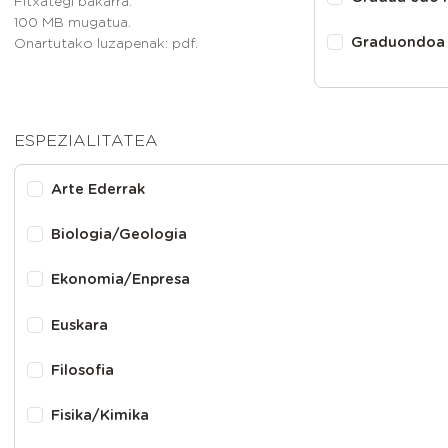
Fitxategi bakarra.
100 MB mugatua.
Graduondoa
Onartutako luzapenak: pdf.
ESPEZIALITATEA
Arte Ederrak
Biologia/Geologia
Ekonomia/Enpresa
Euskara
Filosofia
Fisika/Kimika