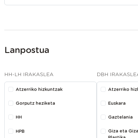
Lanpostua
HH-LH IRAKASLEA
DBH IRAKASLE
Atzerriko hizkuntzak
Atzerriko hi
Gorputz heziketa
Euskara
HH
Gaztelania
Giza eta Giza
HPB
Plastika