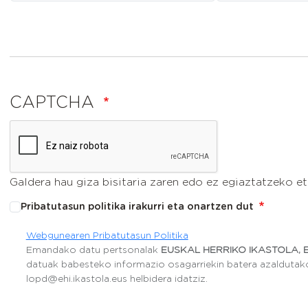
CAPTCHA
Galdera hau giza bisitaria zaren edo ez egiaztatzeko e
Pribatutasun politika irakurri eta onartzen dut
Webgunearen Pribatutasun Politika
Emandako datu pertsonalak
EUSKAL HERRIKO IKASTOLA, 
datuak babesteko informazio osagarriekin batera azaldutakoa
lopd@ehi.ikastola.eus helbidera idatziz.