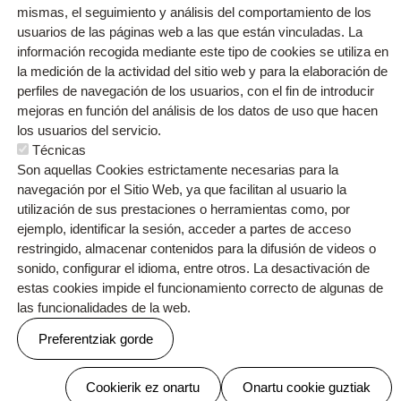
mismas, el seguimiento y análisis del comportamiento de los
ultravioleta y pinturas especiales. Es obvio que el
usuarios de las páginas web a las que están vinculadas. La
taller ha sido mágico.
información recogida mediante este tipo de cookies se utiliza en
la medición de la actividad del sitio web y para la elaboración de
perfiles de navegación de los usuarios, con el fin de introducir
mejoras en función del análisis de los datos de uso que hacen
los usuarios del servicio.
Técnicas
Son aquellas Cookies estrictamente necesarias para la
navegación por el Sitio Web, ya que facilitan al usuario la
utilización de sus prestaciones o herramientas como, por
Orri-oina
ejemplo, identificar la sesión, acceder a partes de acceso
Contacto
Testu-legalak
restringido, almacenar contenidos para la difusión de videos o
Cookien politika
Pribatutasun politika
sonido, configurar el idioma, entre otros. La desactivación de
estas cookies impide el funcionamiento correcto de algunas de
las funcionalidades de la web.
Preferentziak gorde
Webgune hau Ikastolen Elkarteak garatu du
Baimenak ezeztatu
Cookierik ez onartu
Onartu cookie guztiak