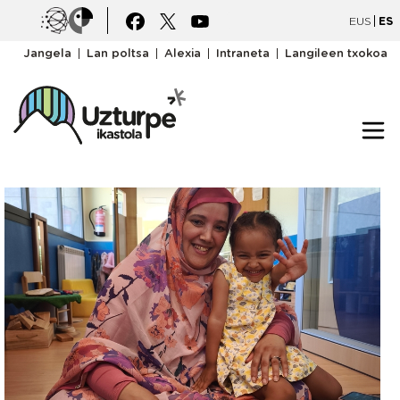
Pasar al contenido principal
Irudia
Irudia
EUS
ES
goiburukomenua
Jangela
Lan poltsa
Alexia
Intraneta
Langileen txokoa