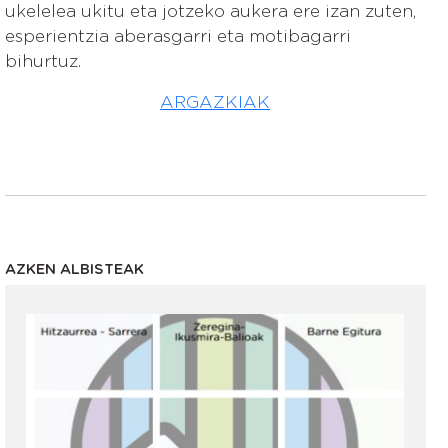
ukelelea ukitu eta jotzeko aukera ere izan zuten,
esperientzia aberasgarri eta motibagarri
bihurtuz.
ARGAZKIAK
AZKEN ALBISTEAK