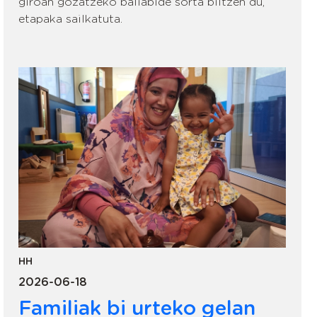
giroan gozatzeko baliabide sorta biltzen du,
etapaka sailkatuta.
HH
2026-06-18
Familiak bi urteko gelan