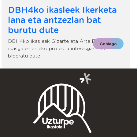
DBH4ko ikasleek Ikerketa
lana eta antzezlan bat
burutu dute
DBH4ko ikasleek Gizarte eta Arte Eszenikoko
Gehiago
ikasgaien arteko proiektu interesgarri bat
bideratu dute