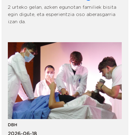
2 urteko gelan, azken egunotan familiek bisita
egin digute, eta esperientzia oso aberasgarria
izan da.
DBH
2026-06-18