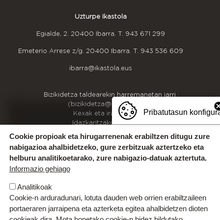
Uzturpe Ikastola
Egialde, 2. 20400 Ibarra. T.
943 671 299
Emeterio Arrese z/g. 20400 Ibarra. T.
943 536 609
ibarra@ikastola.eus
OINEKO INFORMAZIOA
Bizikidetza taldearekin harremanetan jarri
(bizikidetza@uzturpe.eus)
Pribatutasun konfigur
Kexak eta iradokizunak
Idazkaritzako ordutegia
Gurekin lan egin
Cookie propioak eta hirugarrenenak erabiltzen ditugu zure
nabigazioa ahalbidetzeko, gure zerbitzuak aztertzeko eta
helburu analitikoetarako, zure nabigazio-datuak aztertuta.
Informazio gehiago
Analitikoak
Cookie-n arduradunari, lotuta dauden web orrien erabiltzaileen
portaeraren jarraipena eta azterketa egitea ahalbidetzen dioten
cookieak dira. Mota honetako cookie-n bidez bildutako