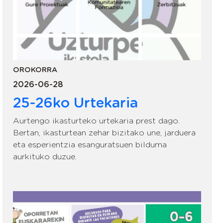
OROKORRA
2026-06-28
25-26ko Urtekaria
Aurtengo ikasturteko urtekaria prest dago.
Bertan, ikasturtean zehar bizitako une, jarduera
eta esperientzia esanguratsuen bilduma
aurkituko duzue.