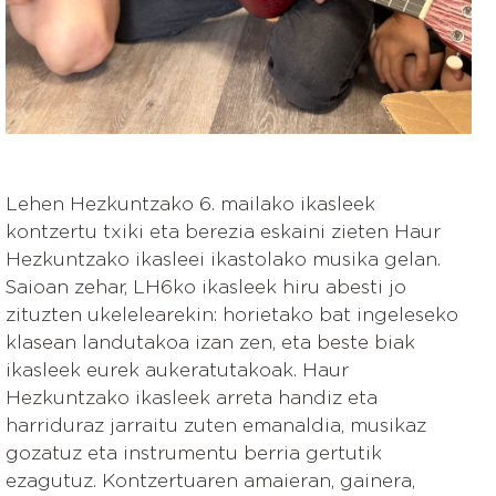
Lehen Hezkuntzako 6. mailako ikasleek
kontzertu txiki eta berezia eskaini zieten Haur
Hezkuntzako ikasleei ikastolako musika gelan.
Saioan zehar, LH6ko ikasleek hiru abesti jo
zituzten ukelelearekin: horietako bat ingeleseko
klasean landutakoa izan zen, eta beste biak
ikasleek eurek aukeratutakoak. Haur
Hezkuntzako ikasleek arreta handiz eta
harriduraz jarraitu zuten emanaldia, musikaz
gozatuz eta instrumentu berria gertutik
ezagutuz. Kontzertuaren amaieran, gainera,