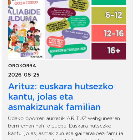
OROKORRA
2026-06-25
Arituz: euskara hutsezko
kantu, jolas eta
asmakizunak familian
Udako oporren aurretik ARITUZ webgunearen
berri eman nahi dizuegu. Euskara hutsezko
kantu, jolas, asmakizun eta gainerakoez familia