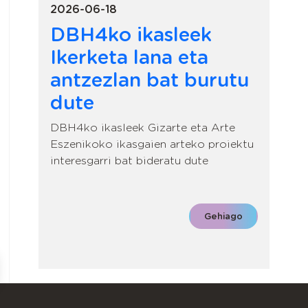
2026-06-18
DBH4ko ikasleek
Ikerketa lana eta
antzezlan bat burutu
dute
DBH4ko ikasleek Gizarte eta Arte
Eszenikoko ikasgaien arteko proiektu
interesgarri bat bideratu dute
Gehiago