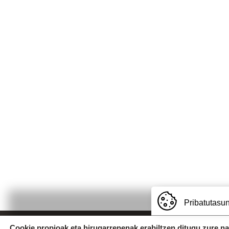
Pribatutasun
Cookie propioak eta hirugarrenenak erabiltzen ditugu zure n
Uzturpe Ikastola