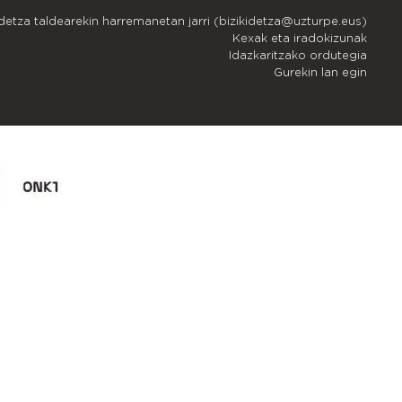
idetza taldearekin harremanetan jarri (bizikidetza@uzturpe.eus)
Kexak eta iradokizunak
Idazkaritzako ordutegia
Gurekin lan egin