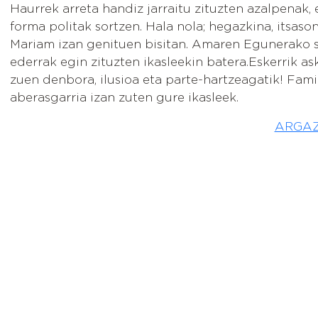
Haurrek arreta handiz jarraitu zituzten azalpenak, 
forma politak sortzen. Hala nola; hegazkina, itsasont
Mariam izan genituen bisitan. Amaren Egunerako s
ederrak egin zituzten ikasleekin batera.Eskerrik a
zuen denbora, ilusioa eta parte-hartzeagatik! Famil
aberasgarria izan zuten gure ikasleek.
ARGAZ