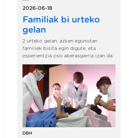
2026-06-18
Familiak bi urteko
gelan
2 urteko gelan, azken egunotan
familiek bisita egin digute, eta
esperientzia oso aberasgarria izan da.
DBH