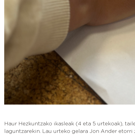
Haur Hezkuntzako ikasleak (4 eta 5 urtekoak), tail
laguntzarekin. Lau urteko gelara Jon Ander etorri z