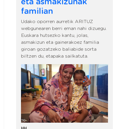
eta asmakizunak
familian
Udako oporren aurretik ARITUZ
webgunearen berri eman nahi dizuegu.
Euskara hutsezko kantu, jolas,
asmakizun eta gainerakoez familia
giroan gozatzeko baliabide sorta
biltzen du, etapaka sailkatuta.
HH