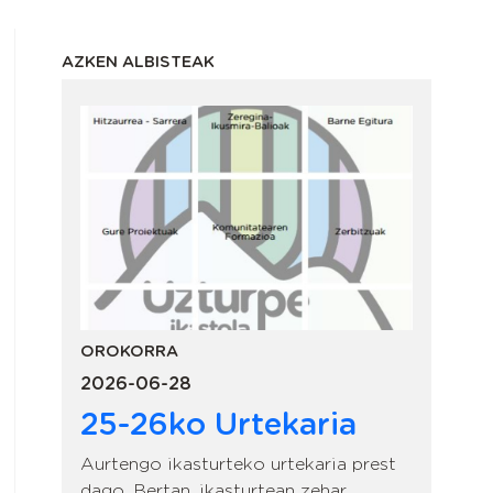
AZKEN ALBISTEAK
OROKORRA
2026-06-28
25-26ko Urtekaria
Aurtengo ikasturteko urtekaria prest
dago. Bertan, ikasturtean zehar