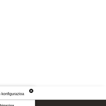
 konfigurazioa
abigazioa