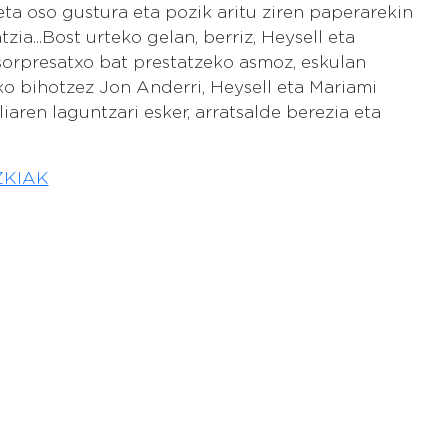
eta oso gustura eta pozik aritu ziren paperarekin
zia...Bost urteko gelan, berriz, Heysell eta
orpresatxo bat prestatzeko asmoz, eskulan
sko bihotzez Jon Anderri, Heysell eta Mariami
iaren laguntzari esker, arratsalde berezia eta
KIAK