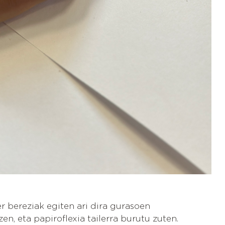
er bereziak egiten ari dira gurasoen
en, eta papiroflexia tailerra burutu zuten.