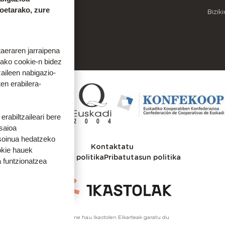
koetarako, zure
OINEKO INFORMAZIOA
Bizik
9
943 536 609
taeraren jarraipena
tako cookie-n bidez
aileen nabigazio-
ten erabilera-
rabiltzaileari bere
 saioa
 soinua hedatzeko
Kontaktatu
okie hauek
Cookien politika
Pribatutasun politika
 funtzionatzea
Webgune hau Ikastolen Elkarteak garatu du