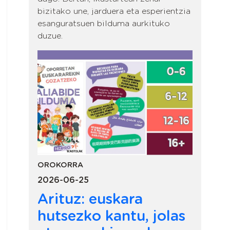
bizitako une, jarduera eta esperientzia
esanguratsuen bilduma aurkituko
duzue.
OROKORRA
2026-06-25
Arituz: euskara
hutsezko kantu, jolas