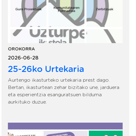
OROKORRA
2026-06-28
25-26ko Urtekaria
Aurtengo ikasturteko urtekaria prest dago.
Bertan, ikasturtean zehar bizitako une, jarduera
eta esperientzia esanguratsuen bilduma
aurkituko duzue.