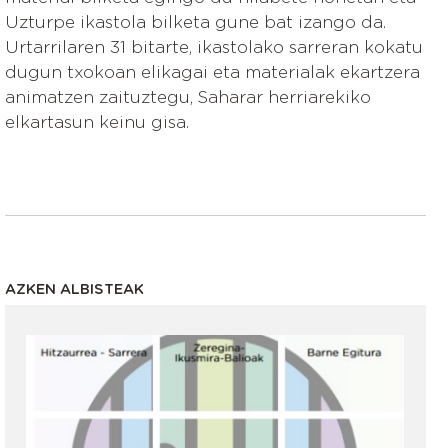
Uzturpe ikastola bilketa gune bat izango da.
Urtarrilaren 31 bitarte, ikastolako sarreran kokatu
dugun txokoan elikagai eta materialak ekartzera
animatzen zaituztegu, Saharar herriarekiko
elkartasun keinu gisa.
AZKEN ALBISTEAK