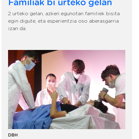
Familiak bi urteko gelan
2 urteko gelan, azken egunotan familiek bisita
egin digute, eta esperientzia oso aberasgarria
izan da.
DBH