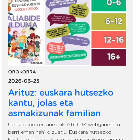
OROKORRA
2026-06-25
Arituz: euskara hutsezko
kantu, jolas eta
asmakizunak familian
Udako oporren aurretik ARITUZ webgunearen
berri eman nahi dizuegu. Euskara hutsezko
kantu, jolas, asmakizun eta gainerakoez familia