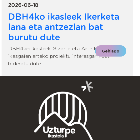
2026-06-18
DBH4ko ikasleek Ikerketa
lana eta antzezlan bat
burutu dute
DBH4ko ikasleek Gizarte eta Arte Eszenikoko
Gehiago
ikasgaien arteko proiektu interesgarri bat
bideratu dute