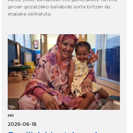
giroan gozatzeko baliabide sorta biltzen du,
etapaka sailkatuta.
HH
2026-06-18