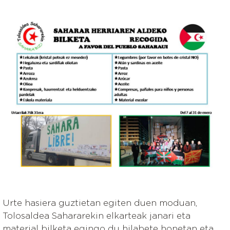
Irudia
Urte hasiera guztietan egiten duen moduan,
Tolosaldea Sahararekin elkarteak janari eta
material bilketa egingo du hilabete honetan eta