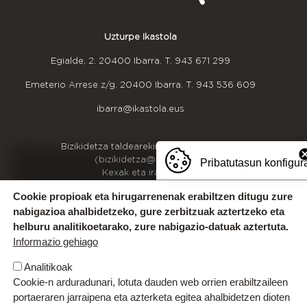
Uzturpe Ikastola
Egialde, 2. 20400 Ibarra. T.
943 671 299
Emeterio Arrese z/g. 20400 Ibarra. T.
943 536 609
ibarra@ikastola.eus
OINEKO INFORMAZIOA
Bizikidetza taldearekin harremanetan jarri
(bizikidetza@uzturpe.eus)
Pribatutasun konfigur
Kexak eta iradokizunak
Idazkaritzako ordutegia
Cookie propioak eta hirugarrenenak erabiltzen ditugu zure
Gurekin lan egin
nabigazioa ahalbidetzeko, gure zerbitzuak aztertzeko eta
helburu analitikoetarako, zure nabigazio-datuak aztertuta.
Informazio gehiago
Analitikoak
Cookie-n arduradunari, lotuta dauden web orrien erabiltzaileen
portaeraren jarraipena eta azterketa egitea ahalbidetzen dioten