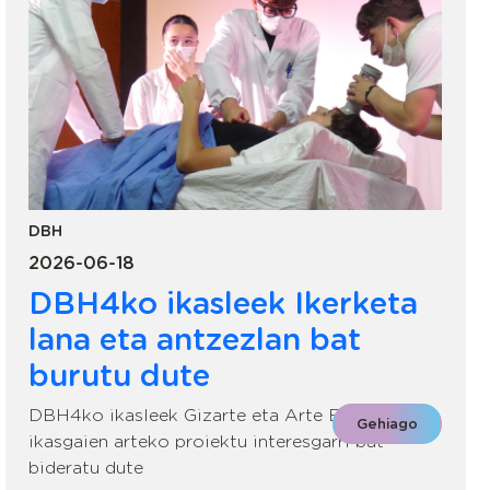
DBH
2026-06-18
DBH4ko ikasleek Ikerketa
lana eta antzezlan bat
burutu dute
DBH4ko ikasleek Gizarte eta Arte Eszenikoko
Gehiago
ikasgaien arteko proiektu interesgarri bat
bideratu dute