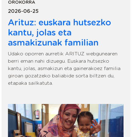
OROKORRA
2026-06-25
Arituz: euskara hutsezko
kantu, jolas eta
asmakizunak familian
Udako oporren aurretik ARITUZ webgunearen
berri eman nahi dizuegu. Euskara hutsezko
kantu, jolas, asmakizun eta gainerakoez familia
giroan gozatzeko baliabide sorta biltzen du,
etapaka sailkatuta.