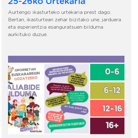
25-26ko Urtekaria
Aurtengo ikasturteko urtekaria prest dago.
Bertan, ikasturtean zehar bizitako une, jarduera
eta esperientzia esanguratsuen bilduma
aurkituko duzue.