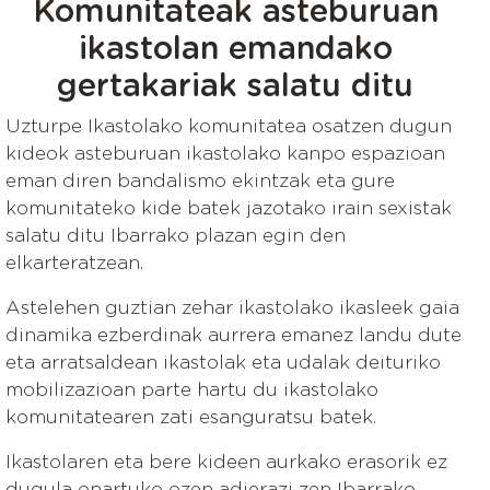
Komunitateak asteburuan
ikastolan emandako
gertakariak salatu ditu
Uzturpe Ikastolako komunitatea osatzen dugun
kideok asteburuan ikastolako kanpo espazioan
eman diren bandalismo ekintzak eta gure
komunitateko kide batek jazotako irain sexistak
salatu ditu Ibarrako plazan egin den
elkarteratzean.
Astelehen guztian zehar ikastolako ikasleek gaia
dinamika ezberdinak aurrera emanez landu dute
eta arratsaldean ikastolak eta udalak deituriko
mobilizazioan parte hartu du ikastolako
komunitatearen zati esanguratsu batek.
Ikastolaren eta bere kideen aurkako erasorik ez
dugula onartuko ozen adierazi zen Ibarrako