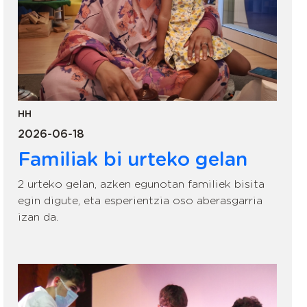
HH
2026-06-18
Familiak bi urteko gelan
2 urteko gelan, azken egunotan familiek bisita
egin digute, eta esperientzia oso aberasgarria
izan da.