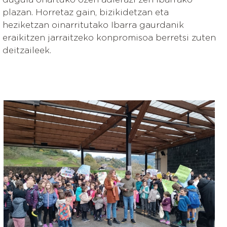
plazan. Horretaz gain, bizikidetzan eta
heziketzan oinarritutako Ibarra gaurdanik
eraikitzen jarraitzeko konpromisoa berretsi zuten
deitzaileek.