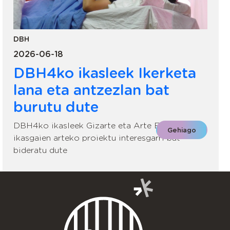
DBH
2026-06-18
DBH4ko ikasleek Ikerketa
lana eta antzezlan bat
burutu dute
DBH4ko ikasleek Gizarte eta Arte Eszenikoko
Gehiago
ikasgaien arteko proiektu interesgarri bat
bideratu dute