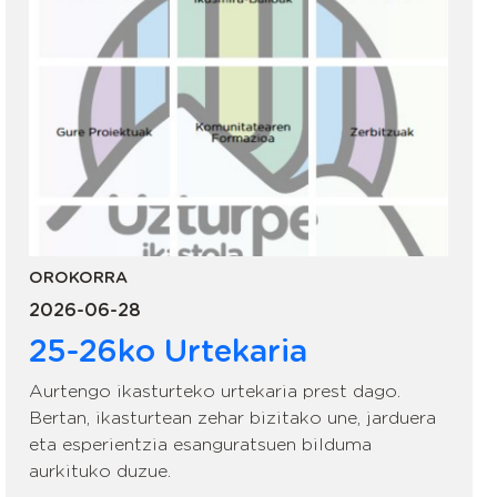
OROKORRA
2026-06-28
25-26ko Urtekaria
Aurtengo ikasturteko urtekaria prest dago.
Bertan, ikasturtean zehar bizitako une, jarduera
eta esperientzia esanguratsuen bilduma
aurkituko duzue.