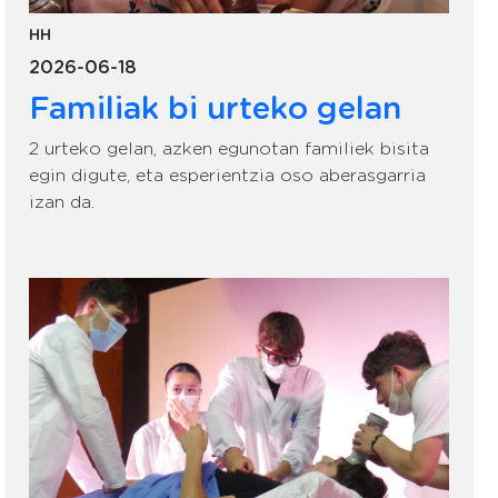
HH
2026-06-18
Familiak bi urteko gelan
2 urteko gelan, azken egunotan familiek bisita
egin digute, eta esperientzia oso aberasgarria
izan da.