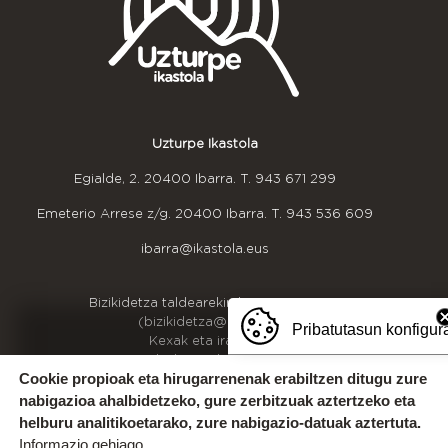
Uzturpe Ikastola
Egialde, 2. 20400 Ibarra. T.
943 671 299
Emeterio Arrese z/g. 20400 Ibarra. T.
943 536 609
ibarra@ikastola.eus
OINEKO INFORMAZIOA
Bizikidetza taldearekin harremanetan jarri
(bizikidetza@uzturpe.eus)
Pribatutasun konfigur
Kexak eta iradokizunak
Idazkaritzako ordutegia
Cookie propioak eta hirugarrenenak erabiltzen ditugu zure
Gurekin lan egin
nabigazioa ahalbidetzeko, gure zerbitzuak aztertzeko eta
helburu analitikoetarako, zure nabigazio-datuak aztertuta.
Informazio gehiago