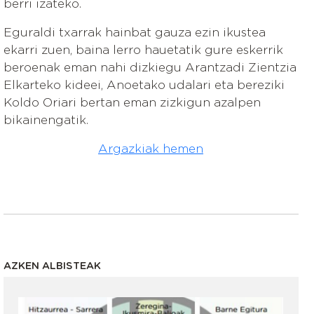
berri izateko.
Eguraldi txarrak hainbat gauza ezin ikustea
ekarri zuen, baina lerro hauetatik gure eskerrik
beroenak eman nahi dizkiegu Arantzadi Zientzia
Elkarteko kideei, Anoetako udalari eta bereziki
Koldo Oriari bertan eman zizkigun azalpen
bikainengatik.
Argazkiak hemen
AZKEN ALBISTEAK