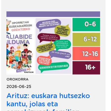
OROKORRA
2026-06-25
Arituz: euskara hutsezko
kantu, jolas eta