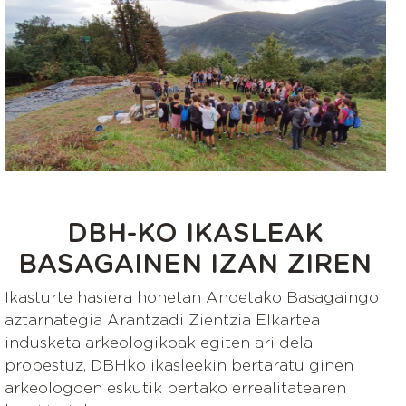
Irudia
DBH-KO IKASLEAK
BASAGAINEN IZAN ZIREN
Ikasturte hasiera honetan Anoetako Basagaingo
aztarnategia Arantzadi Zientzia Elkartea
indusketa arkeologikoak egiten ari dela
probestuz, DBHko ikasleekin bertaratu ginen
arkeologoen eskutik bertako errealitatearen