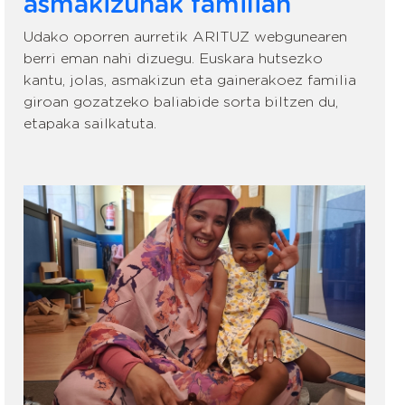
asmakizunak familian
Udako oporren aurretik ARITUZ webgunearen
berri eman nahi dizuegu. Euskara hutsezko
kantu, jolas, asmakizun eta gainerakoez familia
giroan gozatzeko baliabide sorta biltzen du,
etapaka sailkatuta.