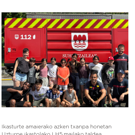
Irudia
Ikasturte amaierako azken txanpa honetan
Uzturpe ikastolako LH5.mailako taldea