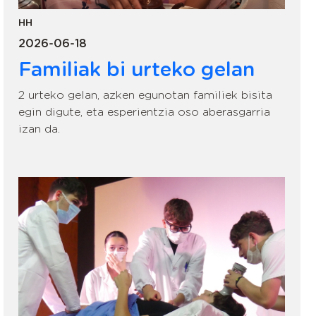
HH
2026-06-18
Familiak bi urteko gelan
2 urteko gelan, azken egunotan familiek bisita
egin digute, eta esperientzia oso aberasgarria
izan da.