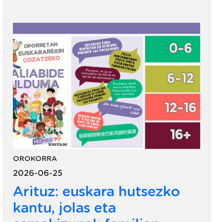
OROKORRA
2026-06-25
Arituz: euskara hutsezko
kantu, jolas eta