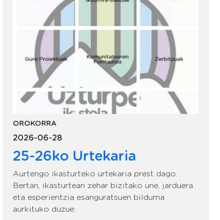
OROKORRA
2026-06-28
25-26ko Urtekaria
Aurtengo ikasturteko urtekaria prest dago.
Bertan, ikasturtean zehar bizitako une, jarduera
eta esperientzia esanguratsuen bilduma
aurkituko duzue.