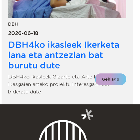
DBH
2026-06-18
DBH4ko ikasleek Ikerketa
lana eta antzezlan bat
burutu dute
DBH4ko ikasleek Gizarte eta Arte Eszenikoko
Gehiago
ikasgaien arteko proiektu interesgarri bat
bideratu dute