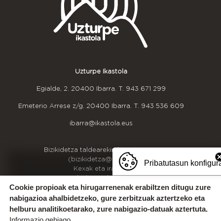
Uzturpe Ikastola
Egialde, 2. 20400 Ibarra. T.
943 671 299
Emeterio Arrese z/g. 20400 Ibarra. T.
943 536 609
ibarra@ikastola.eus
OINEKO INFORMAZIOA
Bizikidetza taldearekin harremanetan jarri
(bizikidetza@uzturpe.eus)
Pribatutasun konfigur
Kexak eta iradokizunak
Idazkaritzako ordutegia
Cookie propioak eta hirugarrenenak erabiltzen ditugu zure
Gurekin lan egin
nabigazioa ahalbidetzeko, gure zerbitzuak aztertzeko eta
helburu analitikoetarako, zure nabigazio-datuak aztertuta.
Informazio gehiago