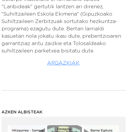
"Lanbideak" gertutik lantzen ari direnez,
"Suhiltzaileen Eskola Ekimena" (Gipuzkoako
Suhiltzaileen Zerbitzuak sortutako hezkuntza-
programa) ezagutu dute. Bertan larrialdi
kasuetan nola jokatu ikasi dute, prebentzioaren
garrantziaz aritu zaizkie eta Tolosaldeako
suhiltzaileen parketxea bisitatu dute.
ARGAZKIAK
AZKEN ALBISTEAK