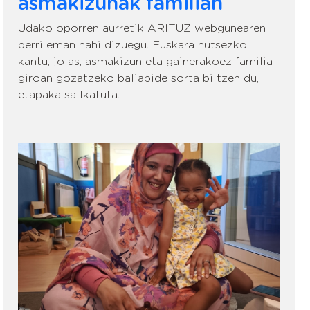
asmakizunak familian
Udako oporren aurretik ARITUZ webgunearen
berri eman nahi dizuegu. Euskara hutsezko
kantu, jolas, asmakizun eta gainerakoez familia
giroan gozatzeko baliabide sorta biltzen du,
etapaka sailkatuta.