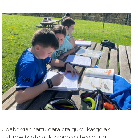
Irudia
Udaberrian sartu gara eta gure ikasgelak
Uzturpe ikastolatik kanpora atera ditugu.