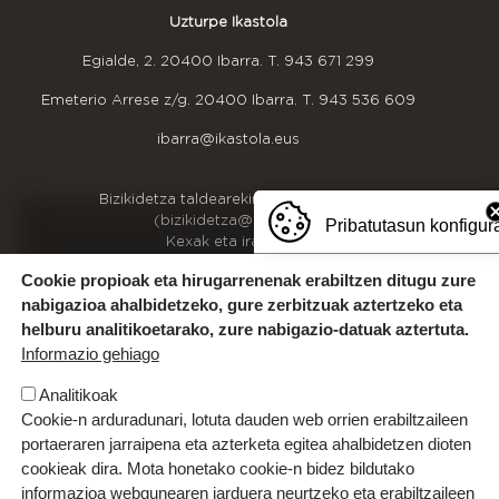
Uzturpe Ikastola
Egialde, 2. 20400 Ibarra. T.
943 671 299
Emeterio Arrese z/g. 20400 Ibarra. T.
943 536 609
ibarra@ikastola.eus
OINEKO INFORMAZIOA
Bizikidetza taldearekin harremanetan jarri
(bizikidetza@uzturpe.eus)
Pribatutasun konfigur
Kexak eta iradokizunak
Idazkaritzako ordutegia
Cookie propioak eta hirugarrenenak erabiltzen ditugu zure
Gurekin lan egin
nabigazioa ahalbidetzeko, gure zerbitzuak aztertzeko eta
helburu analitikoetarako, zure nabigazio-datuak aztertuta.
Informazio gehiago
Analitikoak
Cookie-n arduradunari, lotuta dauden web orrien erabiltzaileen
portaeraren jarraipena eta azterketa egitea ahalbidetzen dioten
cookieak dira. Mota honetako cookie-n bidez bildutako
informazioa webgunearen jarduera neurtzeko eta erabiltzaileen