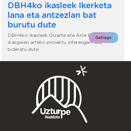
DBH4ko ikasleek Ikerketa
lana eta antzezlan bat
burutu dute
DBH4ko ikasleek Gizarte eta Arte Eszenikoko
Gehiago
ikasgaien arteko proiektu interesgarri bat
bideratu dute