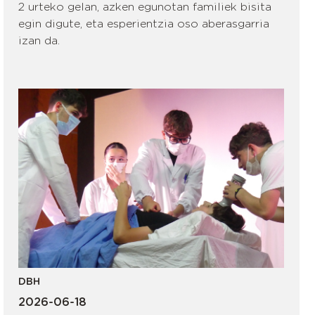
2 urteko gelan, azken egunotan familiek bisita
egin digute, eta esperientzia oso aberasgarria
izan da.
DBH
2026-06-18