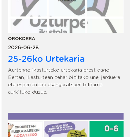
OROKORRA
2026-06-28
25-26ko Urtekaria
Aurtengo ikasturteko urtekaria prest dago.
Bertan, ikasturtean zehar bizitako une, jarduera
eta esperientzia esanguratsuen bilduma
aurkituko duzue.