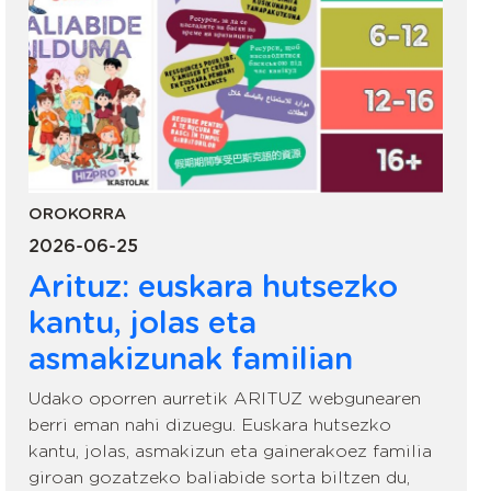
OROKORRA
2026-06-25
Arituz: euskara hutsezko
kantu, jolas eta
asmakizunak familian
Udako oporren aurretik ARITUZ webgunearen
berri eman nahi dizuegu. Euskara hutsezko
kantu, jolas, asmakizun eta gainerakoez familia
giroan gozatzeko baliabide sorta biltzen du,