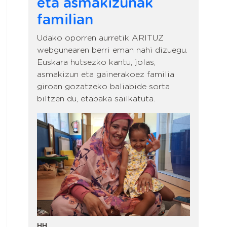
eta asmakizunak
familian
Udako oporren aurretik ARITUZ
webgunearen berri eman nahi dizuegu.
Euskara hutsezko kantu, jolas,
asmakizun eta gainerakoez familia
giroan gozatzeko baliabide sorta
biltzen du, etapaka sailkatuta.
HH