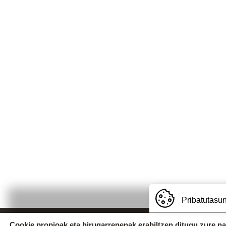
Pribatutasun
Cookie propioak eta hirugarrenenak erabiltzen ditugu zure n
Uzturpe Ikastola