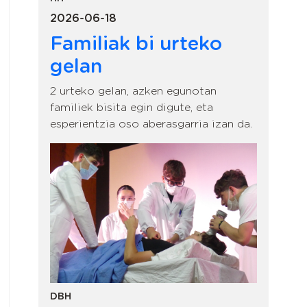
2026-06-18
Familiak bi urteko
gelan
2 urteko gelan, azken egunotan
familiek bisita egin digute, eta
esperientzia oso aberasgarria izan da.
DBH