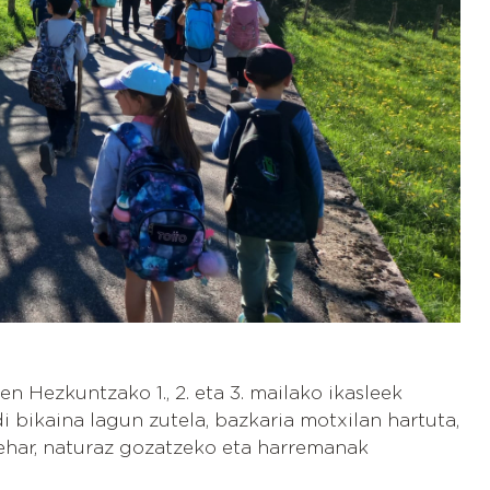
 Hezkuntzako 1., 2. eta 3. mailako ikasleek
i bikaina lagun zutela, bazkaria motxilan hartuta,
zehar, naturaz gozatzeko eta harremanak