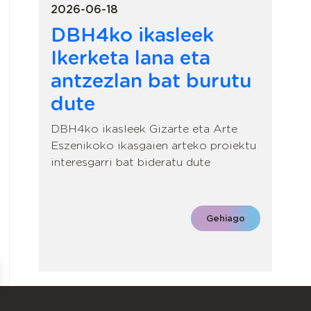
2026-06-18
DBH4ko ikasleek
Ikerketa lana eta
antzezlan bat burutu
dute
DBH4ko ikasleek Gizarte eta Arte
Eszenikoko ikasgaien arteko proiektu
interesgarri bat bideratu dute
Gehiago