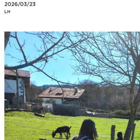
2026/03/23
LH
Irudia