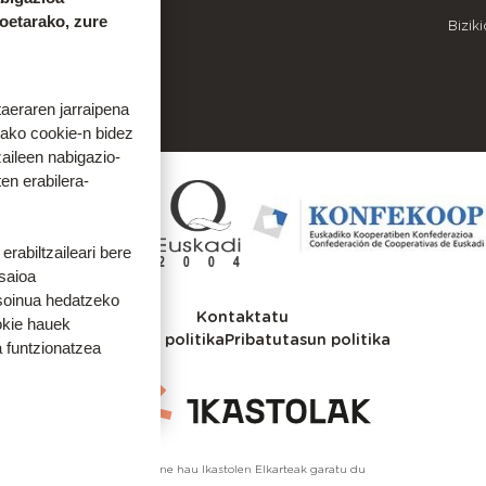
koetarako, zure
OINEKO INFORMAZIOA
Bizik
9
943 536 609
taeraren jarraipena
tako cookie-n bidez
aileen nabigazio-
ten erabilera-
rabiltzaileari bere
 saioa
 soinua hedatzeko
Kontaktatu
okie hauek
Cookien politika
Pribatutasun politika
 funtzionatzea
Webgune hau Ikastolen Elkarteak garatu du