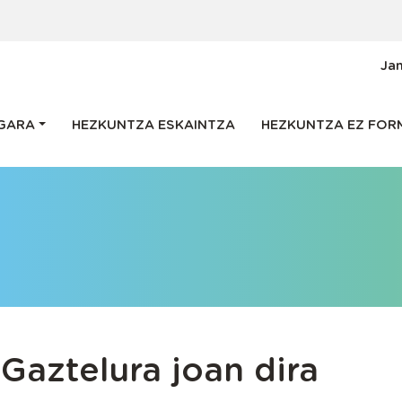
g
Ja
avigation
GARA
HEZKUNTZA ESKAINTZA
HEZKUNTZA EZ FOR
 Gaztelura joan dira