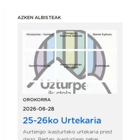
AZKEN ALBISTEAK
OROKORRA
2026-06-28
25-26ko Urtekaria
Aurtengo ikasturteko urtekaria prest
dago. Bertan, ikasturtean zehar