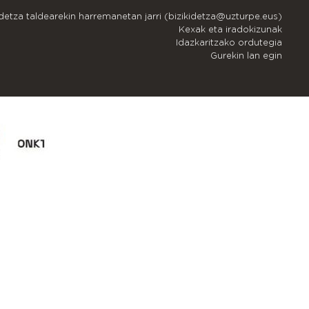
idetza taldearekin harremanetan jarri (bizikidetza@uzturpe.eus)
Kexak eta iradokizunak
Idazkaritzako ordutegia
Gurekin lan egin