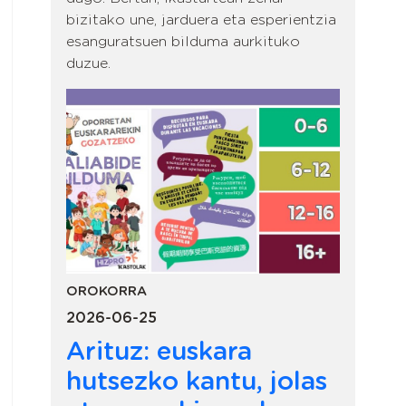
bizitako une, jarduera eta esperientzia
esanguratsuen bilduma aurkituko
duzue.
OROKORRA
2026-06-25
Arituz: euskara
hutsezko kantu, jolas