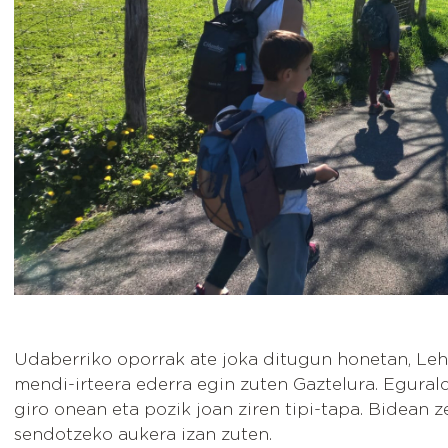
Udaberriko oporrak ate joka ditugun honetan, Lehen
mendi-irteera ederra egin zuten Gaztelura. Egurald
giro onean eta pozik joan ziren tipi-tapa. Bidean 
sendotzeko aukera izan zuten.