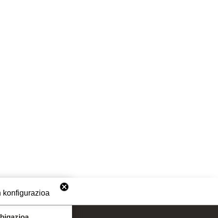
 konfigurazioa
abigazioa