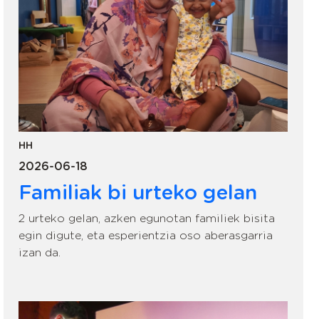
HH
2026-06-18
Familiak bi urteko gelan
2 urteko gelan, azken egunotan familiek bisita
egin digute, eta esperientzia oso aberasgarria
izan da.