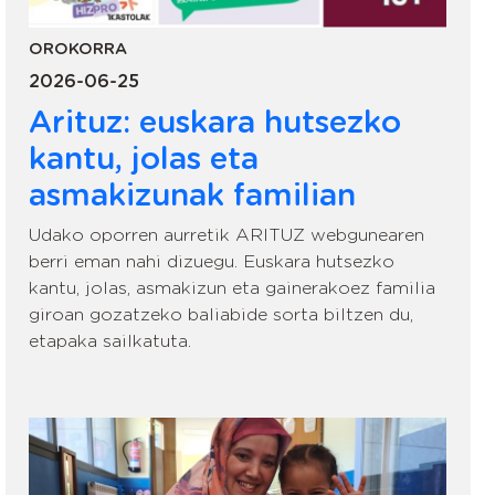
OROKORRA
2026-06-25
Arituz: euskara hutsezko
kantu, jolas eta
asmakizunak familian
Udako oporren aurretik ARITUZ webgunearen
berri eman nahi dizuegu. Euskara hutsezko
kantu, jolas, asmakizun eta gainerakoez familia
giroan gozatzeko baliabide sorta biltzen du,
etapaka sailkatuta.