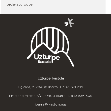
bideratu dute
Uzturpe Ikastola
Egialde, 2. 20400 Ibarra. T.
943 671 299
Emeterio Arrese z/g. 20400 Ibarra. T.
943 536 609
ibarra@ikastola.eus