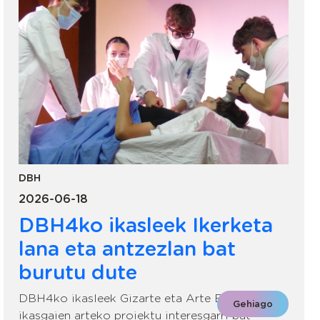
DBH
2026-06-18
DBH4ko ikasleek Ikerketa
lana eta antzezlan bat
burutu dute
DBH4ko ikasleek Gizarte eta Arte Eszenikoko
Gehiago
ikasgaien arteko proiektu interesgarri bat