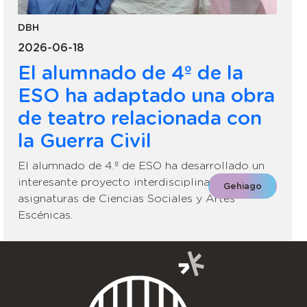
DBH
2026-06-18
El alumnado de 4º de la
ESO ha adaptado una obra
de teatro relacionada con
la Guerra Civil
El alumnado de 4.º de ESO ha desarrollado un
interesante proyecto interdisciplinar entre las
Gehiago
asignaturas de Ciencias Sociales y Artes
Escénicas.