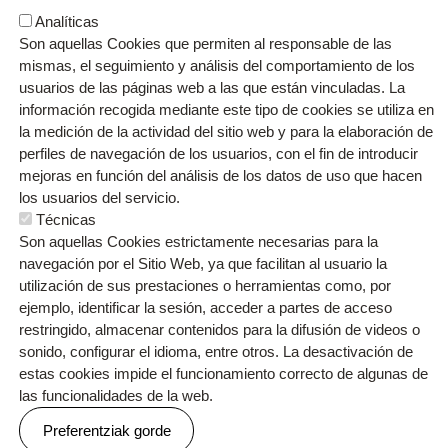
Analíticas
Son aquellas Cookies que permiten al responsable de las
mismas, el seguimiento y análisis del comportamiento de los
usuarios de las páginas web a las que están vinculadas. La
información recogida mediante este tipo de cookies se utiliza en
la medición de la actividad del sitio web y para la elaboración de
perfiles de navegación de los usuarios, con el fin de introducir
mejoras en función del análisis de los datos de uso que hacen
los usuarios del servicio.
Orri-oina
Contacto
Técnicas
Testu-legalak
Cookien politika
Pribatutasun politika
Son aquellas Cookies estrictamente necesarias para la
navegación por el Sitio Web, ya que facilitan al usuario la
utilización de sus prestaciones o herramientas como, por
ejemplo, identificar la sesión, acceder a partes de acceso
restringido, almacenar contenidos para la difusión de videos o
sonido, configurar el idioma, entre otros. La desactivación de
Webgune hau Ikastolen Elkarteak garatu du
estas cookies impide el funcionamiento correcto de algunas de
las funcionalidades de la web.
Preferentziak gorde