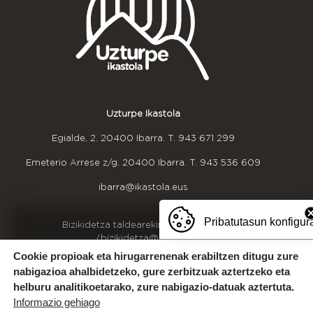
Uzturpe Ikastola
Egialde, 2. 20400 Ibarra. T.
943 671 299
Emeterio Arrese z/g. 20400 Ibarra. T.
943 536 609
ibarra@ikastola.eus
Pribatutasun konfigur
OINEKO INFORMAZIOA
Bizikidetza taldearekin harremanetan jarri
(bizikidetza@uzturpe.eus)
Kexak eta iradokizunak
Cookie propioak eta hirugarrenenak erabiltzen ditugu zure
Idazkaritzako ordutegia
nabigazioa ahalbidetzeko, gure zerbitzuak aztertzeko eta
Gurekin lan egin
helburu analitikoetarako, zure nabigazio-datuak aztertuta.
Informazio gehiago