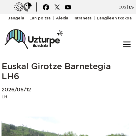
Pasar al contenido principal
Irudia
Irudia
EUS
ES
goiburukomenua
Jangela
Lan poltsa
Alexia
Intraneta
Langileen txokoa
Euskal Girotze Barnetegia
LH6
2026/06/12
LH
Irudia