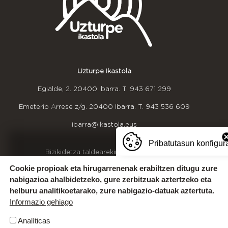
Uzturpe Ikastola
Egialde, 2. 20400 Ibarra. T.
943 671 299
Emeterio Arrese z/g. 20400 Ibarra. T.
943 536 609
ibarra@ikastola.eus
Pribatutasun konfigur
OINEKO INFORMAZIOA
Bizikidetza taldearekin harremanetan jarri
(bizikidetza@uzturpe.eus)
Cookie propioak eta hirugarrenenak erabiltzen ditugu zure
Kexak eta iradokizunak
nabigazioa ahalbidetzeko, gure zerbitzuak aztertzeko eta
Idazkaritzako ordutegia
helburu analitikoetarako, zure nabigazio-datuak aztertuta.
Gurekin lan egin
Informazio gehiago
Analíticas