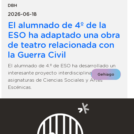
DBH
2026-06-18
El alumnado de 4º de la
ESO ha adaptado una obra
de teatro relacionada con
la Guerra Civil
El alumnado de 4.º de ESO ha desarrollado un
interesante proyecto interdisciplinar entre las
Gehiago
asignaturas de Ciencias Sociales y Artes
Escénicas.