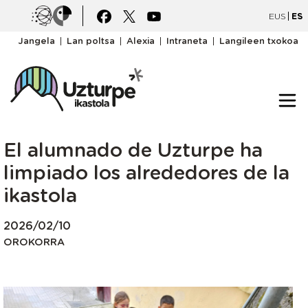
Pasar al contenido principal
Irudia
Irudia
EUS
ES
goiburukomenua
Jangela
Lan poltsa
Alexia
Intraneta
Langileen txokoa
El alumnado de Uzturpe ha
limpiado los alrededores de la
ikastola
2026/02/10
OROKORRA
Irudia