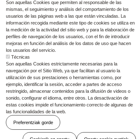
Son aquellas Cookies que permiten al responsable de las
mismas, el seguimiento y análisis del comportamiento de los
usuarios de las páginas web a las que están vinculadas. La
información recogida mediante este tipo de cookies se utiliza en
la medición de la actividad del sitio web y para la elaboración de
perfiles de navegación de los usuarios, con el fin de introducir
mejoras en función del análisis de los datos de uso que hacen
los usuarios del servicio.
Técnicas
Orri-oina
Contacto
Son aquellas Cookies estrictamente necesarias para la
Testu-legalak
Cookien politika
Pribatutasun politika
navegación por el Sitio Web, ya que facilitan al usuario la
utilización de sus prestaciones o herramientas como, por
ejemplo, identificar la sesión, acceder a partes de acceso
restringido, almacenar contenidos para la difusión de videos o
sonido, configurar el idioma, entre otros. La desactivación de
Webgune hau Ikastolen Elkarteak garatu du
estas cookies impide el funcionamiento correcto de algunas de
las funcionalidades de la web.
Preferentziak gorde
Baimenak ezeztatu