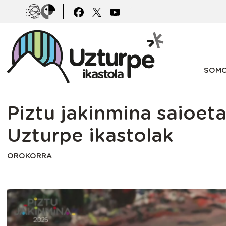
Pasar al contenido principal
Irudia
Irudia
Main
SOMO
Piztu jakinmina saioet
Uzturpe ikastolak
OROKORRA
Irudia