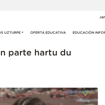
g
Ja
 navigation
S UZTURPE
OFERTA EDUCATIVA
EDUCACIÓN INFO
an parte hartu du