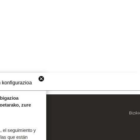
 konfigurazioa
abigazioa
koetarako, zure
OINEKO INFORMAZIOA
Bizik
9
943 536 609
 el seguimiento y
 las que están