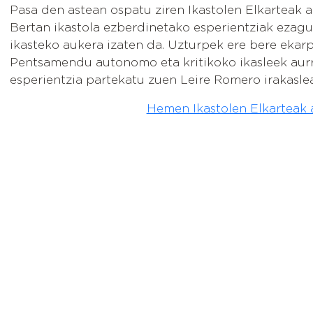
Pasa den astean ospatu ziren Ikastolen Elkarteak a
Bertan ikastola ezberdinetako esperientziak ezagu
ikasteko aukera izaten da. Uzturpek ere bere eka
Pentsamendu autonomo eta kritikoko ikasleek aurr
esperientzia partekatu zuen Leire Romero irakasle
Hemen Ikastolen Elkarteak 