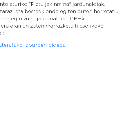
ntolaturiko "Piztu jakinmina" jardunaldiak.
tarazi eta besteek ondo egiten duten horretatik
rpena egin zuen jardunaldian DBHko
era eraman zuten marrazketa filosofikoko
ak.
ateratako laburpen bideoa