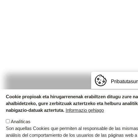
Pribatutasun
Cookie propioak eta hirugarrenenak erabiltzen ditugu zure n
ahalbidetzeko, gure zerbitzuak aztertzeko eta helburu analiti
Uzturpe Ikastola
nabigazio-datuak aztertuta.
Informazio gehiago
Egialde, 2. 20400 Ibarra. T.
943 671 29
Analíticas
Emeterio Arrese z/g. 20400 Ibarra. T.
Son aquellas Cookies que permiten al responsable de las mismas,
análisis del comportamiento de los usuarios de las páginas web a
ibarra@ikastola.eus