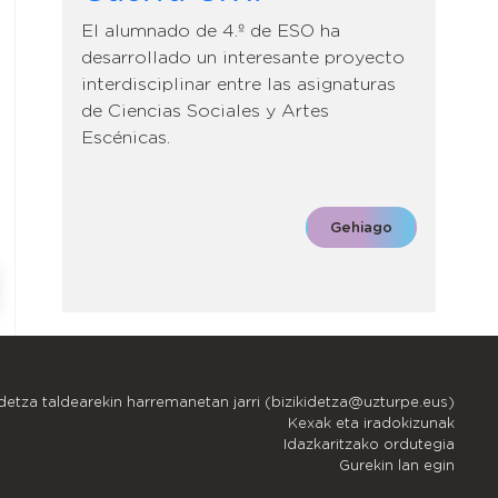
El alumnado de 4.º de ESO ha
desarrollado un interesante proyecto
interdisciplinar entre las asignaturas
de Ciencias Sociales y Artes
Escénicas.
Gehiago
idetza taldearekin harremanetan jarri (bizikidetza@uzturpe.eus)
Kexak eta iradokizunak
Idazkaritzako ordutegia
Gurekin lan egin