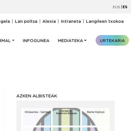
EUS
ES
oiburukomenua
ngela
Lan poltsa
Alexia
Intraneta
Langileen txokoa
RMAL
INFOGUNEA
MEDIATEKA
URTEKARIA
AZKEN ALBISTEAK