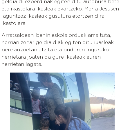
geldialdi ezberdinak egiten ditu autobusa bete
eta ikastolara ikasleak ekartzeko. Maria Jesusen
laguntzaz ikasleak gusutura etortzen dira
ikastolara.
Arratsaldean, behin eskola orduak amaituta,
herrian zehar geldialdiak egiten ditu ikasleak
bere auzoetan utzita eta ondoren inguruko
herrietara joaten da gure ikasleak euren
herrietan lagata.