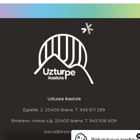
Uzturpe Ikastola
Egialde, 2. 20400 Ibarra. T.
943 671 299
Emeterio Arrese z/g. 20400 Ibarra. T.
943 536 609
ibarra@ikastola.eus
Pribatutasun konfigur