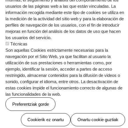
usuarios de las páginas web a las que están vinculadas. La
información recogida mediante este tipo de cookies se utiliza en
la medición de la actividad del sitio web y para la elaboración de
perfiles de navegación de los usuarios, con el fin de introducir
mejoras en función del análisis de los datos de uso que hacen
los usuarios del servicio.
Técnicas
Son aquellas Cookies estrictamente necesarias para la
navegación por el Sitio Web, ya que facilitan al usuario la
Orri-oina
Contacto
utilización de sus prestaciones o herramientas como, por
Testu-legalak
Cookien politika
Pribatutasun politika
ejemplo, identificar la sesión, acceder a partes de acceso
restringido, almacenar contenidos para la difusión de videos o
sonido, configurar el idioma, entre otros. La desactivación de
estas cookies impide el funcionamiento correcto de algunas de
las funcionalidades de la web.
Webgune hau Ikastolen Elkarteak garatu du
Preferentziak gorde
Baimenak ezeztatu
Cookierik ez onartu
Onartu cookie guztiak