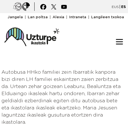
Pasar al contenido principal
Irudia
Irudia
EUS
ES
goiburukomenua
Jangela
Lan poltsa
Alexia
Intraneta
Langileen txokoa
Autobusa HHko familiei zein Ibarratik kanpora
bizi diren LH familiei eskaintzen zaien zerbitzua
da. Urtean zehar goizean Leaburu, Bealuntza eta
Elduaingo ikasleak hartu ondoren, Ibarran zehar
geldialdi ezberdinak egiten ditu autobusa bete
eta ikastolara ikasleak ekartzeko. Maria Jesusen
laguntzaz ikasleak gusutura etortzen dira
ikastolara.