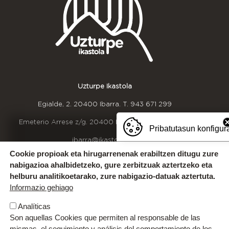
Uzturpe Ikastola
Egialde, 2. 20400 Ibarra. T.
943 671 299
Emeterio Arrese z/g. 20400 Ibarra. T.
943 536 609
Pribatutasun konfigur
ibarra@ikastola.eus
Cookie propioak eta hirugarrenenak erabiltzen ditugu zure
nabigazioa ahalbidetzeko, gure zerbitzuak aztertzeko eta
OINEKO INFORMAZIOA
Bizikidetza taldearekin harremanetan jarri
helburu analitikoetarako, zure nabigazio-datuak aztertuta.
(bizikidetza@uzturpe.eus)
Kexak eta iradokizunak
Informazio gehiago
Idazkaritzako ordutegia
Analíticas
Gurekin lan egin
Son aquellas Cookies que permiten al responsable de las
mismas, el seguimiento y análisis del comportamiento de los