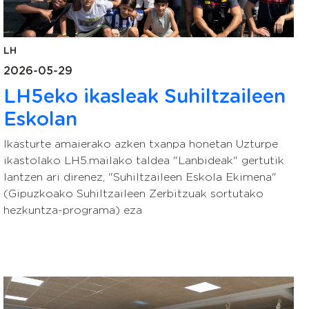
LH
2026-05-29
LH5eko ikasleak Suhiltzaileen
Eskolan
Ikasturte amaierako azken txanpa honetan Uzturpe
ikastolako LH5.mailako taldea "Lanbideak" gertutik
lantzen ari direnez, "Suhiltzaileen Eskola Ekimena"
(Gipuzkoako Suhiltzaileen Zerbitzuak sortutako
hezkuntza-programa) eza