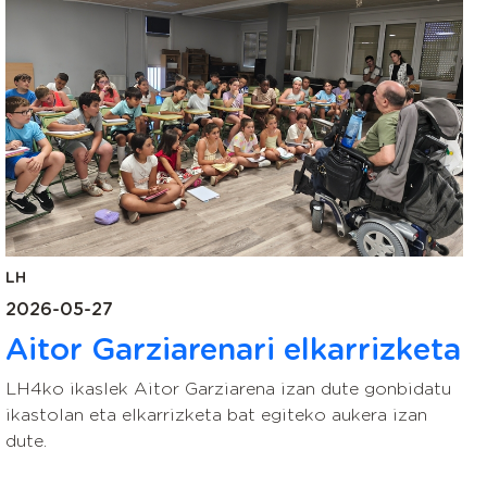
LH
2026-05-27
Aitor Garziarenari elkarrizketa
LH4ko ikaslek Aitor Garziarena izan dute gonbidatu
ikastolan eta elkarrizketa bat egiteko aukera izan
dute.