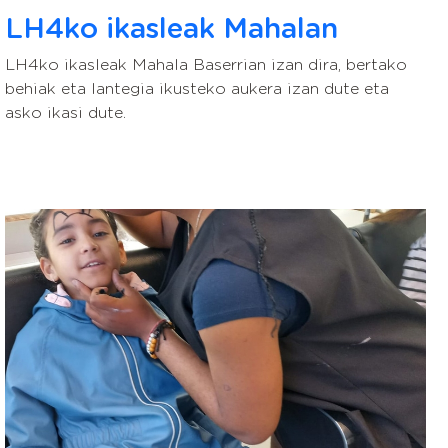
LH4ko ikasleak Mahalan
LH4ko ikasleak Mahala Baserrian izan dira, bertako
behiak eta lantegia ikusteko aukera izan dute eta
asko ikasi dute.