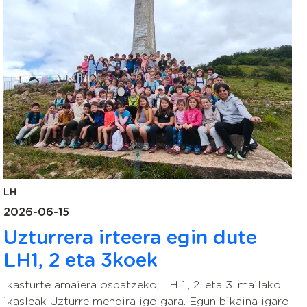
LH
2026-06-15
Uzturrera irteera egin dute
LH1, 2 eta 3koek
Ikasturte amaiera ospatzeko, LH 1., 2. eta 3. mailako
ikasleak Uzturre mendira igo gara. Egun bikaina igaro