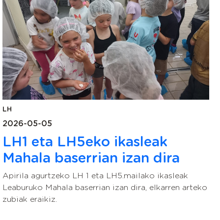
LH
2026-05-05
LH1 eta LH5eko ikasleak
Mahala baserrian izan dira
Apirila agurtzeko LH 1 eta LH5.mailako ikasleak
Leaburuko Mahala baserrian izan dira, elkarren arteko
zubiak eraikiz.