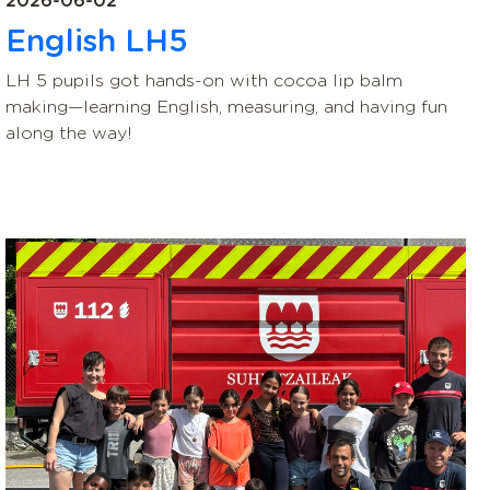
2026-06-02
English LH5
LH 5 pupils got hands-on with cocoa lip balm
making—learning English, measuring, and having fun
along the way!