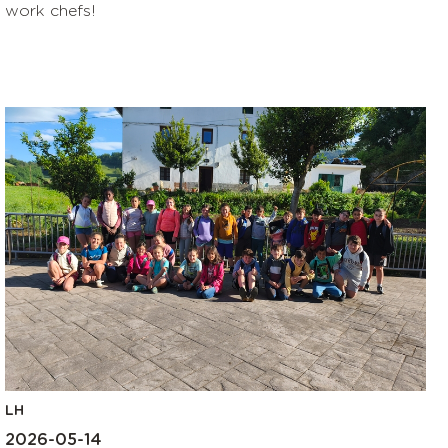
work chefs!
LH
2026-05-14