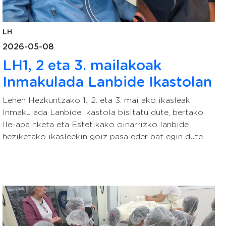
LH
2026-05-08
LH1, 2 eta 3. mailakoak
Inmakulada Lanbide Ikastolan
Lehen Hezkuntzako 1., 2. eta 3. mailako ikasleak
Inmakulada Lanbide Ikastola bisitatu dute, bertako
Ile-apainketa eta Estetikako oinarrizko lanbide
heziketako ikasleekin goiz pasa eder bat egin dute.