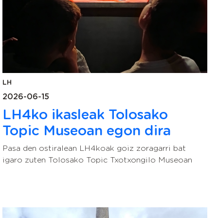
LH
2026-06-15
LH4ko ikasleak Tolosako
Topic Museoan egon dira
Pasa den ostiralean LH4koak goiz zoragarri bat
igaro zuten Tolosako Topic Txotxongilo Museoan