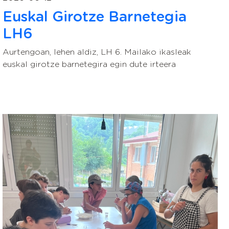
Euskal Girotze Barnetegia
LH6
Aurtengoan, lehen aldiz, LH 6. Mailako ikasleak
euskal girotze barnetegira egin dute irteera