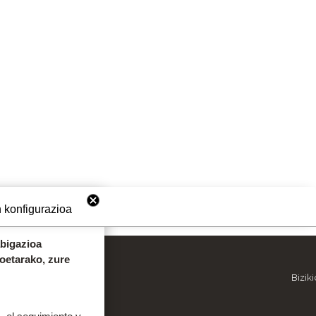
 konfigurazioa
abigazioa
koetarako, zure
OINEKO INFORMAZIOA
Bizik
9
943 536 609