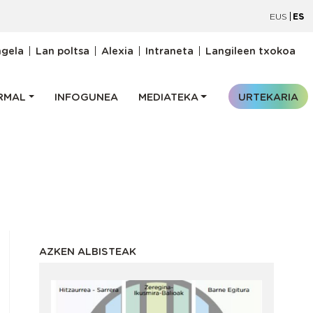
EUS
ES
oiburukomenua
ngela
Lan poltsa
Alexia
Intraneta
Langileen txokoa
RMAL
INFOGUNEA
MEDIATEKA
URTEKARIA
AZKEN ALBISTEAK