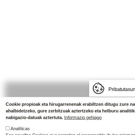
Pribatutasun
Cookie propioak eta hirugarrenenak erabiltzen ditugu zure n
ahalbidetzeko, gure zerbitzuak aztertzeko eta helburu analiti
Uzturpe Ikastola
nabigazio-datuak aztertuta.
Informazio gehiago
Egialde, 2. 20400 Ibarra. T.
943 671 29
Analíticas
Emeterio Arrese z/g. 20400 Ibarra. T.