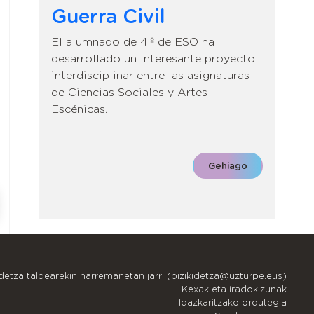
Guerra Civil
El alumnado de 4.º de ESO ha
desarrollado un interesante proyecto
interdisciplinar entre las asignaturas
de Ciencias Sociales y Artes
Escénicas.
Gehiago
idetza taldearekin harremanetan jarri (bizikidetza@uzturpe.eus)
Kexak eta iradokizunak
Idazkaritzako ordutegia