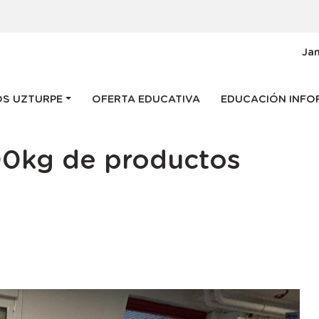
g
Ja
 navigation
S UZTURPE
OFERTA EDUCATIVA
EDUCACIÓN INFO
00kg de productos