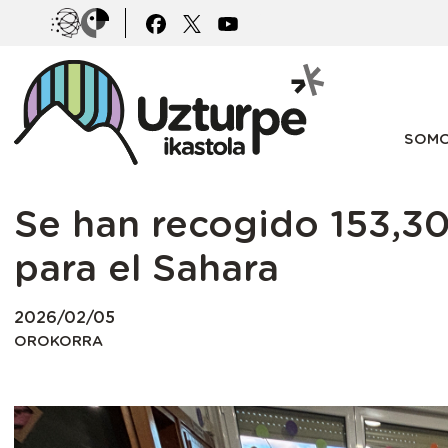
Pasar al contenido principal
Irudia
Irudia
Main
SOMO
Se han recogido 153,3
para el Sahara
2026/02/05
OROKORRA
Irudia