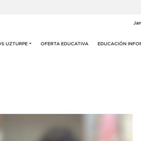
g
Ja
 navigation
S UZTURPE
OFERTA EDUCATIVA
EDUCACIÓN INFO