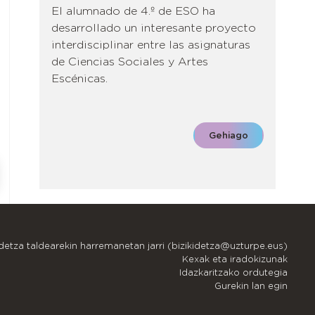
El alumnado de 4.º de ESO ha
desarrollado un interesante proyecto
interdisciplinar entre las asignaturas
de Ciencias Sociales y Artes
Escénicas.
Gehiago
idetza taldearekin harremanetan jarri (bizikidetza@uzturpe.eus)
Kexak eta iradokizunak
Idazkaritzako ordutegia
Gurekin lan egin