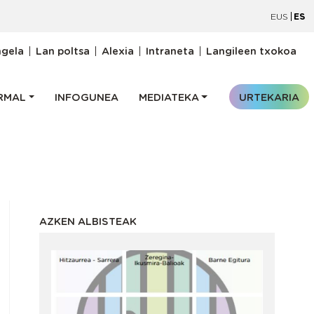
EUS
ES
oiburukomenua
ngela
Lan poltsa
Alexia
Intraneta
Langileen txokoa
RMAL
INFOGUNEA
MEDIATEKA
URTEKARIA
AZKEN ALBISTEAK