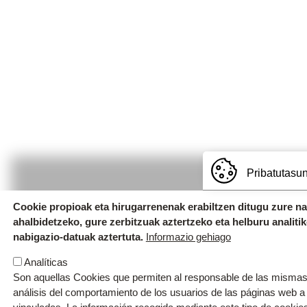
Pribatutasun
Cookie propioak eta hirugarrenenak erabiltzen ditugu zure n
ahalbidetzeko, gure zerbitzuak aztertzeko eta helburu analiti
Uzturpe Ikastola
nabigazio-datuak aztertuta.
Informazio gehiago
Egialde, 2. 20400 Ibarra. T.
943 671 29
Analíticas
Emeterio Arrese z/g. 20400 Ibarra. T.
Son aquellas Cookies que permiten al responsable de las mismas,
análisis del comportamiento de los usuarios de las páginas web a
ibarra@ikastola.eus