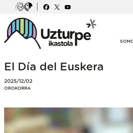
Pasar al contenido principal
Irudia
Irudia
Main
SOMO
El Día del Euskera
2025/12/02
OROKORRA
Irudia