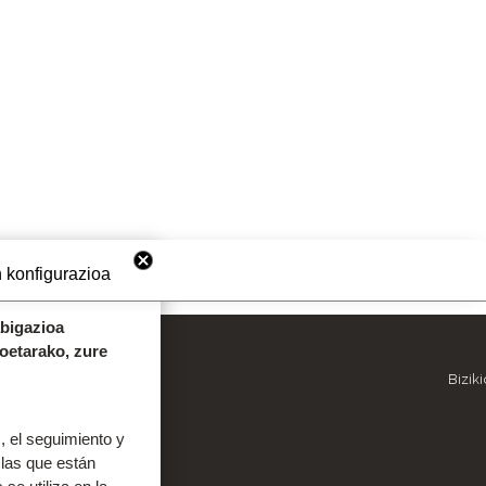
 konfigurazioa
abigazioa
koetarako, zure
OINEKO INFORMAZIOA
Bizik
9
943 536 609
 el seguimiento y
 las que están