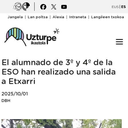
Pasar al contenido principal
Irudia
Irudia
EUS
ES
goiburukomenua
Jangela
Lan poltsa
Alexia
Intraneta
Langileen txokoa
El alumnado de 3º y 4º de la
ESO han realizado una salida
a Etxarri
2025/10/01
DBH
Irudia