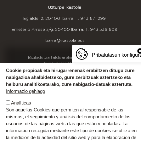
Uzturpe Ikastola
Egialde, 2. 20400 Ibarra. T.
943 671 299
Emeterio Arrese z/g. 20400 Ibarra. T.
943 536 609
ibarra@ikastola.eus
Pribatutasun konfigur
OINEKO INFORMAZIOA
Bizikidetza taldearekin harremanetan jarri
(bizikidetza@uzturpe.eus)
Kexak eta iradokizunak
Cookie propioak eta hirugarrenenak erabiltzen ditugu zure
Idazkaritzako ordutegia
nabigazioa ahalbidetzeko, gure zerbitzuak aztertzeko eta
Gurekin lan egin
helburu analitikoetarako, zure nabigazio-datuak aztertuta.
Informazio gehiago
Analíticas
Son aquellas Cookies que permiten al responsable de las
mismas, el seguimiento y análisis del comportamiento de los
usuarios de las páginas web a las que están vinculadas. La
información recogida mediante este tipo de cookies se utiliza en
la medición de la actividad del sitio web y para la elaboración de