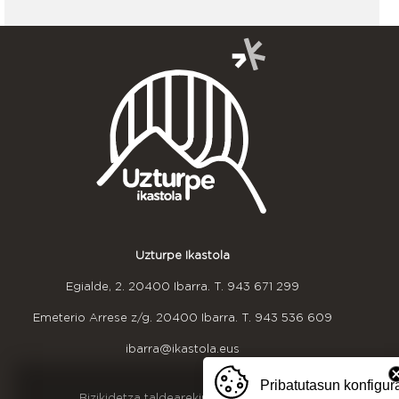
Uzturpe Ikastola
Egialde, 2. 20400 Ibarra. T.
943 671 299
Emeterio Arrese z/g. 20400 Ibarra. T.
943 536 609
ibarra@ikastola.eus
Pribatutasun konfigur
OINEKO INFORMAZIOA
Bizikidetza taldearekin harremanetan jarri