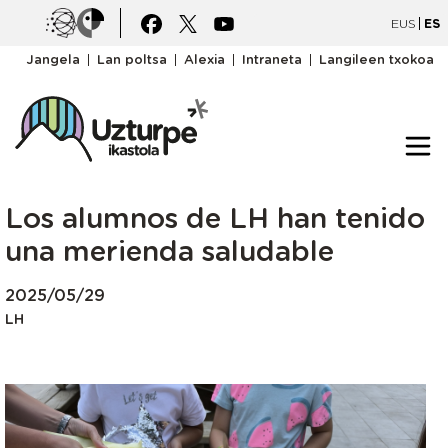
Pasar al contenido principal
Irudia
Irudia
EUS
ES
goiburukomenua
Jangela
Lan poltsa
Alexia
Intraneta
Langileen txokoa
Los alumnos de LH han tenido
una merienda saludable
2025/05/29
LH
Irudia