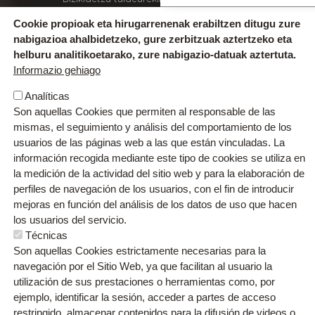
(bizikidetza@uzturpe.eus)
Cookie propioak eta hirugarrenenak erabiltzen ditugu zure
Kexak eta iradokizunak
nabigazioa ahalbidetzeko, gure zerbitzuak aztertzeko eta
Idazkaritzako ordutegia
Gurekin lan egin
helburu analitikoetarako, zure nabigazio-datuak aztertuta.
Informazio gehiago
Analíticas
Son aquellas Cookies que permiten al responsable de las
mismas, el seguimiento y análisis del comportamiento de los
usuarios de las páginas web a las que están vinculadas. La
información recogida mediante este tipo de cookies se utiliza en
la medición de la actividad del sitio web y para la elaboración de
perfiles de navegación de los usuarios, con el fin de introducir
mejoras en función del análisis de los datos de uso que hacen
los usuarios del servicio.
Orri-oina
Técnicas
Contacto
Testu-legalak
Son aquellas Cookies estrictamente necesarias para la
Cookien politika
Pribatutasun politika
navegación por el Sitio Web, ya que facilitan al usuario la
utilización de sus prestaciones o herramientas como, por
ejemplo, identificar la sesión, acceder a partes de acceso
restringido, almacenar contenidos para la difusión de videos o