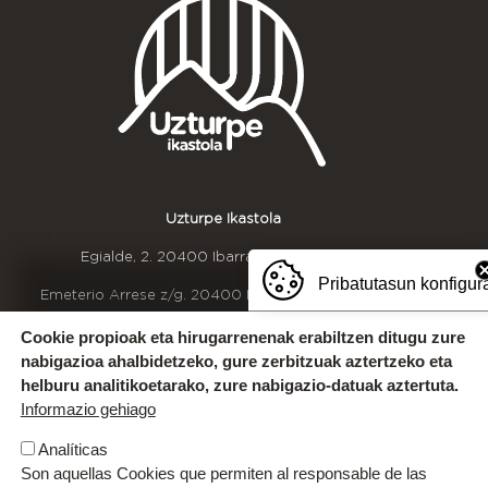
Uzturpe Ikastola
Egialde, 2. 20400 Ibarra. T.
943 671 299
Pribatutasun konfigur
Emeterio Arrese z/g. 20400 Ibarra. T.
943 536 609
ibarra@ikastola.eus
Cookie propioak eta hirugarrenenak erabiltzen ditugu zure
nabigazioa ahalbidetzeko, gure zerbitzuak aztertzeko eta
helburu analitikoetarako, zure nabigazio-datuak aztertuta.
OINEKO INFORMAZIOA
Bizikidetza taldearekin harremanetan jarri
Informazio gehiago
(bizikidetza@uzturpe.eus)
Kexak eta iradokizunak
Analíticas
Idazkaritzako ordutegia
Son aquellas Cookies que permiten al responsable de las
Gurekin lan egin