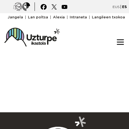
Pasar al contenido principal
Irudia
Irudia
EUS
ES
goiburukomenua
Jangela
Lan poltsa
Alexia
Intraneta
Langileen txokoa