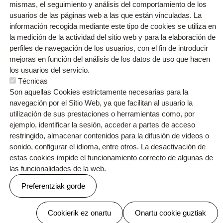
mismas, el seguimiento y análisis del comportamiento de los
usuarios de las páginas web a las que están vinculadas. La
información recogida mediante este tipo de cookies se utiliza en
la medición de la actividad del sitio web y para la elaboración de
perfiles de navegación de los usuarios, con el fin de introducir
mejoras en función del análisis de los datos de uso que hacen
los usuarios del servicio.
Técnicas
Son aquellas Cookies estrictamente necesarias para la
navegación por el Sitio Web, ya que facilitan al usuario la
utilización de sus prestaciones o herramientas como, por
Orri-oina
ejemplo, identificar la sesión, acceder a partes de acceso
Contacto
Testu-legalak
Cookien politika
Pribatutasun politika
restringido, almacenar contenidos para la difusión de videos o
sonido, configurar el idioma, entre otros. La desactivación de
estas cookies impide el funcionamiento correcto de algunas de
las funcionalidades de la web.
Preferentziak gorde
Webgune hau Ikastolen Elkarteak garatu du
Baimenak ezeztatu
Cookierik ez onartu
Onartu cookie guztiak